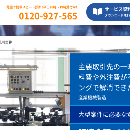
電話で簡単スピード診断！平日10時〜19時受付中！
利用事例
0120-927-565
CASES
利用事例
主要取引先の一
料費や外注費が
ングで解消でき
産業機械製造
大型案件に必要な