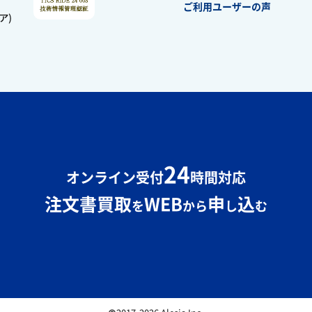
ご利用ユーザーの声
24
オンライン受付
時間対応
注文書買取
WEB
申
込
を
から
し
む