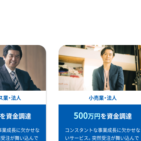
ス業・法人
小売業・法人
500
を資金調達
万円
を資金調達
事業成長に欠かせな
コンスタントな事業成長に欠かせな
然受注が舞い込んで
いサービス。突然受注が舞い込んで