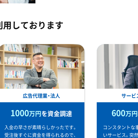
利用しております
広告代理業・法人
サービ
1000
600
万円
を資金調達
万円
入金の早さが素晴らしかったです。
コンスタントな
受注後すぐに資金を得られるので、
いサービス。突