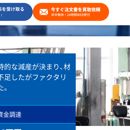
時的な減産が決まり、材
不足したがファクタリ
た。
資金調達