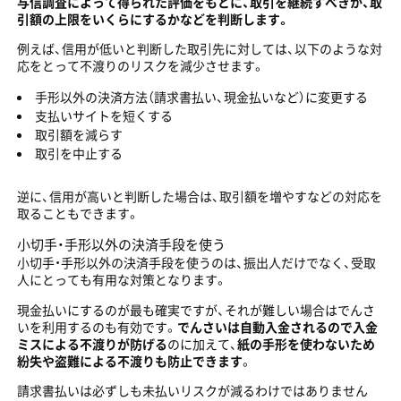
与信調査によって得られた評価をもとに、取引を継続すべきか、取
引額の上限をいくらにするかなどを判断します。
例えば、信用が低いと判断した取引先に対しては、以下のような対
応をとって不渡りのリスクを減少させます。
手形以外の決済方法（請求書払い、現金払いなど）に変更する
支払いサイトを短くする
取引額を減らす
取引を中止する
逆に、信用が高いと判断した場合は、取引額を増やすなどの対応を
取ることもできます。
小切手・手形以外の決済手段を使う
小切手・手形以外の決済手段を使うのは、振出人だけでなく、受取
人にとっても有用な対策となります。
現金払いにするのが最も確実ですが、それが難しい場合はでんさ
いを利用するのも有効です。
でんさいは自動入金されるので入金
ミスによる不渡りが防げる
のに加えて、
紙の手形を使わないため
紛失や盗難による不渡りも防止できます
。
請求書払いは必ずしも未払いリスクが減るわけではありません