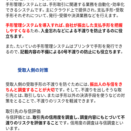
手形管理システムとは、手形取引に関連する業務を自動化・効率化
できるシステムです。主にクラウド上で提供され、支払手形・受取
手形それぞれについて、発行・受領や決済業務などを行えます。
手形管理システムを導入すれば、自社が振出した支払手形を把握
しやすくなる
ため、
入金忘れなどによる不渡りを防止するのに役
立ちます
。
また、たいていの手形管理システムはプリンタで手形を発行でき
るので、
記載内容の不備による0号不渡りの防止にも役立ちます
。
受取人側の対策
受取人側の受取手形の不渡りを防ぐためには、
振出人の与信をき
ちんと調査することが大切
です。そして、不渡りを出しそうな取
引先とは、取引しない、または手形以外の決済手段を使うなどの対
策をとることで、不渡りのリスクを軽減できます。
取引先の与信評価
与信評価とは、
取引先の信用度を調査し、調査内容にもとづいて不
渡りのリスクを評価すること
です。信用度の調査は与信調査とい
います。