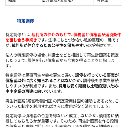
特定調停
特定調停とは、
裁判所の仲介のもとで、債務者と債権者が返済条件
を話し合う手続き
です。法律にもとづかない私的整理の一種です
が、
裁判所が仲介するため公平性を保ちやすい
のが特徴です。
法人の特定調停の場合、弁護士などと相談して再生計画案を策定
したうえで、調停を行い債権者から合意を得ることを目指しま
す。
特定調停は民事再生や会社更生と違い、
調停を行っている事実が
債権者以外に広く知られることはない
ため、調停後も事業を継続
しやすいのが利点です。また、
費用も安く期間も比較的短いため、
中小企業の再建に向いています
。
再生計画案（経営改善計画）の策定費用は国の補助もあるため、こ
ういった制度を利用すればさらに費用が安く済むでしょう。
特定調停は債権者の合意を得ないと成立しないため、債権者に納
得してもらえるかが重要です。そのため、再生計画案を作る段階
で債権者と事前に話し合い、計画案の了承を得てから調停を行う