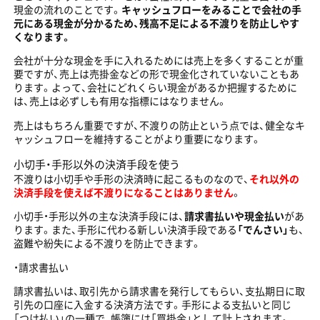
現金の流れのことです。
キャッシュフローをみることで会社の手
元にある現金が分かるため、残高不足による不渡りを防止しやす
くなります。
会社が十分な現金を手に入れるためには売上を多くすることが重
要ですが、売上は売掛金などの形で現金化されていないこともあ
ります。よって、会社にどれくらい現金があるか把握するために
は、売上は必ずしも有用な指標にはなりません。
売上はもちろん重要ですが、不渡りの防止という点では、健全なキ
ャッシュフローを維持することがより重要になります。
小切手・手形以外の決済手段を使う
不渡りは小切手や手形の決済時に起こるものなので、
それ以外の
決済手段を使えば不渡りになることはありません
。
小切手・手形以外の主な決済手段には、
請求書払いや現金払い
があ
ります。また、手形に代わる新しい決済手段である
「でんさい」
も、
盗難や紛失による不渡りを防止できます。
・請求書払い
請求書払いは、取引先から請求書を発行してもらい、支払期日に取
引先の口座に入金する決済方法です。手形による支払いと同じ
「つけ払い」の一種で、帳簿には「買掛金」として計上されます。