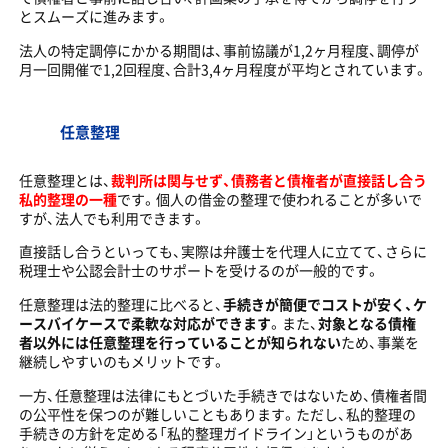
とスムーズに進みます。
法人の特定調停にかかる期間は、事前協議が1,2ヶ月程度、調停が
月一回開催で1,2回程度、合計3,4ヶ月程度が平均とされています。
任意整理
任意整理とは、
裁判所は関与せず、債務者と債権者が直接話し合う
私的整理の一種
です。個人の借金の整理で使われることが多いで
すが、法人でも利用できます。
直接話し合うといっても、実際は弁護士を代理人に立てて、さらに
税理士や公認会計士のサポートを受けるのが一般的です。
任意整理は法的整理に比べると、
手続きが簡便でコストが安く、ケ
ースバイケースで柔軟な対応ができます
。また、
対象となる債権
者以外には任意整理を行っていることが知られない
ため、事業を
継続しやすいのもメリットです。
一方、任意整理は法律にもとづいた手続きではないため、債権者間
の公平性を保つのが難しいこともあります。ただし、私的整理の
手続きの方針を定める「私的整理ガイドライン」というものがあ