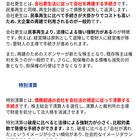
会社更生とは、
会社更生法に従って会社を再建する手続き
です。
民事再生と同様、再生計画に従って債務を減免して返済します。
会社更生は、
民事再生に比べて手続きが大掛かりでコストも高い
ため、大企業の再建で利用されるのが一般的
です。
会社更生は
民事再生より、法律による強い強制力がある
のが特徴
です。例えば、経営陣は原則として退陣して管財人に経営権が移
り、管財人の主導で手続きが進められます。
また、再建のためのスポンサーが新たな株主となり、既存株主は権
利を失うのが一般的です。さらに、担保権のある債権も減免の対
象となり、担保権の行使はできなくなります。
特別清算
特別清算とは、
債務超過の会社を会社法の規定に従って清算する
手続き
です。株主総会で清算人を選任し、清算人と裁判所の主導
で財産を処分して法人格を消滅させます。
特別清算は
破産に比べると法律による強制力が小さく、比較的柔
軟で簡便な手続きができます
。また、破産に比べると「会社が潰れ
た」というイメージが小さい傾向があり、社会的なイメージダウン