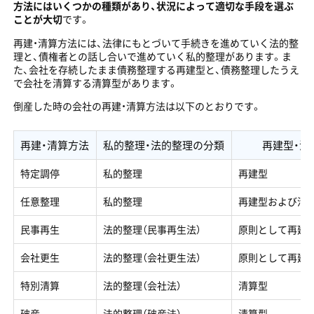
方法にはいくつかの種類があり、状況によって適切な手段を選ぶ
ことが大切
です。
再建・清算方法には、法律にもとづいて手続きを進めていく法的整
理と、債権者との話し合いで進めていく私的整理があります。ま
た、会社を存続したまま債務整理する再建型と、債務整理したうえ
で会社を清算する清算型があります。
倒産した時の会社の再建・清算方法は以下のとおりです。
再建・清算方法
私的整理・法的整理の分類
再建型・清
特定調停
私的整理
再建型
任意整理
私的整理
再建型および清
民事再生
法的整理（民事再生法）
原則として再建型
会社更生
法的整理（会社更生法）
原則として再建型
特別清算
法的整理（会社法）
清算型
破産
法的整理（破産法）
清算型