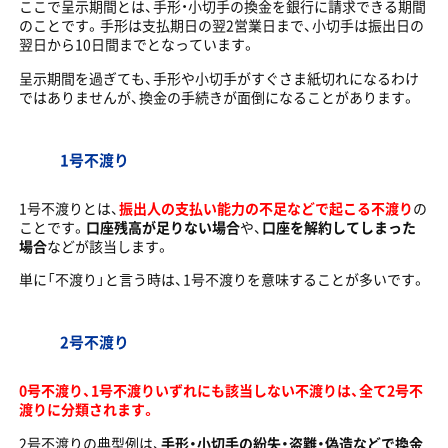
ここで呈示期間とは、手形・小切手の換金を銀行に請求できる期間
のことです。手形は支払期日の翌2営業日まで、小切手は振出日の
翌日から10日間までとなっています。
呈示期間を過ぎても、手形や小切手がすぐさま紙切れになるわけ
ではありませんが、換金の手続きが面倒になることがあります。
1号不渡り
1号不渡りとは、
振出人の支払い能力の不足などで起こる不渡り
の
ことです。
口座残高が足りない場合
や、
口座を解約してしまった
場合
などが該当します。
単に「不渡り」と言う時は、1号不渡りを意味することが多いです。
2号不渡り
0号不渡り、1号不渡りいずれにも該当しない不渡りは、全て2号不
渡りに分類されます。
2号不渡りの典型例は、
手形・小切手の紛失・盗難・偽造などで換金