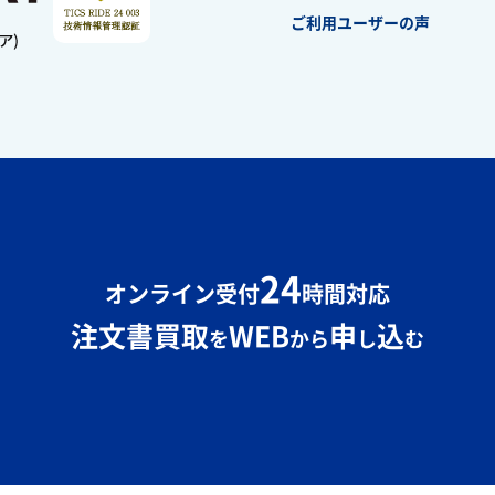
ご利用ユーザーの声
24
オンライン受付
時間対応
注文書買取
WEB
申
込
を
から
し
む