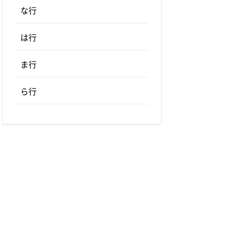
な行
は行
ま行
ら行