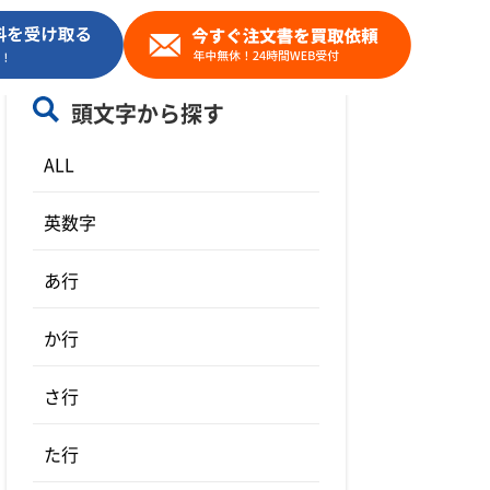
頭文字から探す
ALL
英数字
あ行
か行
さ行
た行